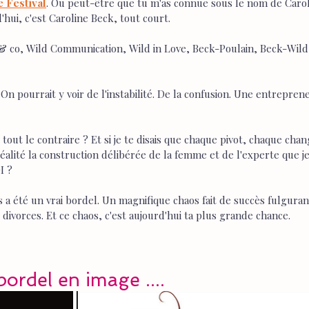
e Festival
. Ou peut-être que tu m'as connue sous le nom de Carol
'hui, c'est Caroline Beck, tout court.
 & co, Wild Communication, Wild in Love, Beck-Poulain, Beck-Wild
. On pourrait y voir de l'instabilité. De la confusion. Une entrepren
est tout le contraire ? Et si je te disais que chaque pivot, chaque c
 réalité la construction délibérée de la femme et de l'experte que j
I ?
 a été un vrai bordel. Un magnifique chaos fait de succès fulguran
 divorces. Et ce chaos, c'est aujourd'hui ta plus grande chance.
ordel en image ....