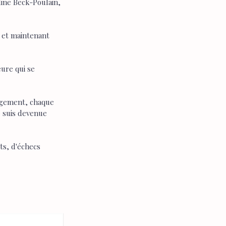
ine Beck-Poulain, 
 et maintenant 
eure qui se 
hangement, chaque 
e suis devenue 
ts, d'échecs 