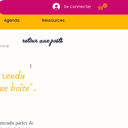
Se connecter
Agenda
Ressources
retour aux posts
onne
i vendu
ne boîte".
entendu parler de 