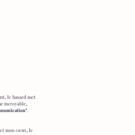
nt, le hasard met 
ne incroyable, 
munication"
. 
s et mon cœur, le 