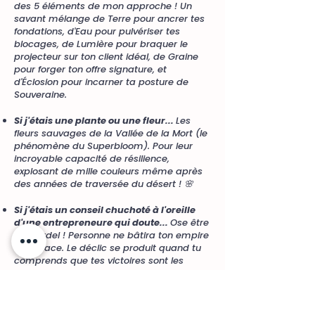
des 5 éléments de mon approche ! Un
savant mélange de Terre pour ancrer tes
fondations, d'Eau pour pulvériser tes
blocages, de Lumière pour braquer le
projecteur sur ton client idéal, de Graine
pour forger ton offre signature, et
d'Éclosion pour incarner ta posture de
Souveraine.
Si j'étais une plante ou une fleur...
Les
fleurs sauvages de la Vallée de la Mort (le
phénomène du Superbloom). Pour leur
incroyable capacité de résilience,
explosant de mille couleurs même après
des années de traversée du désert ! 🌸
Si j'étais un conseil chuchoté à l'oreille
d'une entrepreneure qui doute...
Ose être
toi, bordel ! Personne ne bâtira ton empire
à ta place. Le déclic se produit quand tu
comprends que tes victoires sont les
tiennes, tes cicatrices de guerre aussi, et
que ta singularité est ton plus grand
avantage concurrentiel.