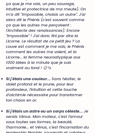
ça que je me vois, un peu sauvage,
intuitive et protectrice de ma meute). On
m'a dit "impossible, choisis un autre". J'ai
alors dit le Phénix (c'est souvent comme
ça que les autres me perçoivent :
l'Architecte des renaissances). Encore
"impossible" ! J'ai donc fini par dire la
Licorne. Le résultat de ce petit jeu ? La
Louve est comment je me vois, le Phénix
comment les autres me voient, et la
Licorne... la femme neuroatypique aux
1000 idées à la minute que je suis
vraiment au fond ! 😉🦄
Si j'étais une couleur...
Sans hésiter, le
violet profond et le prune, pour leur
profondeur, l'intuition et cette touche
d'alchimie nécessaire pour transformer
ton chaos en or.
Si j'étais un astre ou un corps céleste...
Je
serais Vénus. Mon moteur, c'est l'amour
sous toutes ses formes, la beauté,
l'harmonie... et Vénus, c'est l'incarnation du
leadership féminin, souverain et créateur.