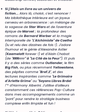
Si j'étais un livre ou un univers de
fiction...
Alors là, choisir, c'est renoncer !
Ma bibliothèque intérieure est un joyeux
cerveau en arborescence : un mélange de
la sagesse de
Star Wars
et de l'aventure
épique de
Marvel
; la profondeur des
romans de
Bernard Werber
et la magie
intemporelle de "
L'Alchimiste" de Coelho
(lu et relu des dizaines de fois !). J'adore
l'humour et le génie d'Alexandre Astier
(
Kaamelott
forever !) et d'Alain Chabat
(de "
RRRrrrr" à "La Cité de la Peur"
). Et puis
il y a des séries comme
Outlander
, le film
Big Fish
, ou plus récemment
Yellowstone
,
des pépites comme "
Bref.2
", et des
lectures inspirantes comme "
Le Grimoire
d'Arlette Grime
" ou "
Soyons Libres Brdel
!"* d'Harmony Alberini. J'utilise d'ailleurs
constamment ces références Pop-Culture
dans mes accompagnements comme un
"pont" pour rendre la stratégie business
complexe enfin limpide et fun !