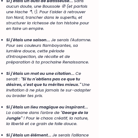
Si j'étais un outil de Bâtisseuse...
Sans
aucun doute, une Boussole 🧭
(et parfois
une Hache 🪓 !)
. Pour t'aider à retrouver
ton Nord, trancher dans le superflu, et
structurer la richesse de ton histoire pour
en faire un empire.
Si j'étais une saison...
Je serais l'Automne.
Pour ses couleurs flamboyantes, sa
lumière douce, cette période
d'introspection, de récolte et de
préparation à ta prochaine Renaissance.
Si j'étais un mot ou une citation...
Ce
serait :
"Si tu n'obtiens pas ce que tu
désires, c'est que tu mérites mieux."
Une
invitation à ne plus jamais te sur-adapter
ou brader tes prix.
Si j'étais un lieu magique ou inspirant...
La cabane dans l'arbre de "
George de la
Jungle"
! Pour le chaos créatif, la nature,
la liberté et ce grain de folie douce.
Si j'étais un élément...
Je serais l'alliance