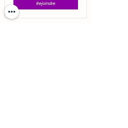
Rejoindre
🤝 Le Cercle des Patronnes (Réseau Business
Alsace)
🎪 Les Rencontres & Événements Territoriaux
🌱 Engagement Écoresponsable
🎯 Stratégie de Communication &
Positionnement
💻 Conception Web & Performance Wix
Studio
✍️ Copywriting & Plume
🚪 L'Audit (Votre Diagnostic Offert)
📖 Le Blog : Chroniques de Terrain & Slow
Business
🎓 Formations Professionnelles (Déclaré
Grand Est)