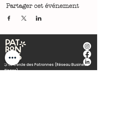
Partager cet événement
🤝 Le Cercle des Patronnes (Réseau Business
Alsace)
🎪 Les Rencontres & Événements Territoriaux
🌱 Engagement Écoresponsable
🎯 Stratégie de Communication &
Positionnement
💻 Conception Web & Performance Wix
Studio
✍️ Copywriting & Plume
🚪 L'Audit (Votre Diagnostic Offert)
📖 Le Blog : Chroniques de Terrain & Slow
Business
🎓 Formations Professionnelles (Déclaré