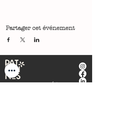
Partager cet événement
🤝 Le Cercle des Patronnes (Réseau Business
Alsace)
🎪 Les Rencontres & Événements Territoriaux
🌱 Engagement Écoresponsable
🎯 Stratégie de Communication &
Positionnement
💻 Conception Web & Performance Wix
Studio
✍️ Copywriting & Plume