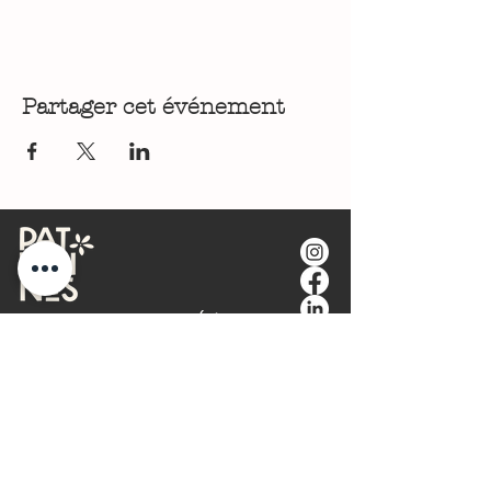
Partager cet événement
🤝 Le Cercle des Patronnes (Réseau Business
Alsace)
🎪 Les Rencontres & Événements Territoriaux
🌱 Engagement Écoresponsable
🎯 Stratégie de Communication &
Positionnement
💻 Conception Web & Performance Wix
Studio
✍️ Copywriting & Plume