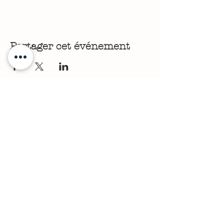
Partager cet événement
🤝 Le Cercle des Patronnes (Réseau Business
Alsace)
🎪 Les Rencontres & Événements Territoriaux
🌱 Engagement Écoresponsable
🎯 Stratégie de Communication &
Positionnement
💻 Conception Web & Performance Wix
Studio
✍️ Copywriting & Plume