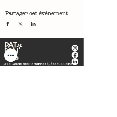
Partager cet événement
🤝 Le Cercle des Patronnes (Réseau Business
Alsace)
🎪 Les Rencontres & Événements Territoriaux
🌱 Engagement Écoresponsable
🎯 Stratégie de Communication &
Positionnement
💻 Conception Web & Performance Wix
Studio
✍️ Copywriting & Plume
🚪 L'Audit (Votre Diagnostic Offert)
📖 Le Blog : Chroniques de Terrain & Slow