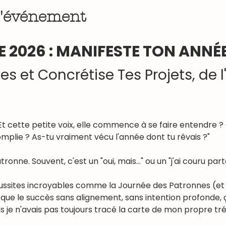
l'événement
E 2026 : MANIFESTE TON ANNÉE
es et Concrétise Tes Projets, de 
. Et cette petite voix, elle commence à se faire entendre ?
omplie ? As-tu vraiment vécu l'année dont tu rêvais ?"
ronne. Souvent, c'est un "oui, mais..." ou un "j'ai couru par
sites incroyables comme la Journée des Patronnes (et mon
ue le succès sans alignement, sans intention profonde, ça t
is je n'avais pas toujours tracé la carte de mon propre tré