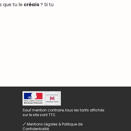
s que tu le 
créais
 ? Si tu 
Sauf mention contraire, tous les tarifs affichés
sur le site sont TTC.
🔗
Mentions Légales & Politique de
Confidentialité.