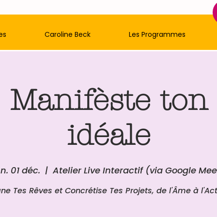
es
Caroline Beck
Les Programmes
: Manifèste ton
idéale
un. 01 déc.
  |  
Atelier Live Interactif (via Google Mee
gne Tes Rêves et Concrétise Tes Projets, de l'Âme à l'Act