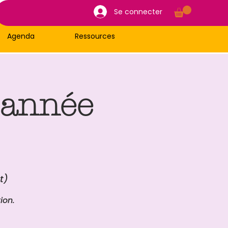
Se connecter
Agenda
Ressources
 année
t)
ion.