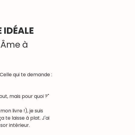
 IDÉALE
l'Âme à 
 Celle qui te demande : 
tout, mais pour quoi ?"
 livre !), je suis 
e laisse à plat. J'ai 
sor intérieur.