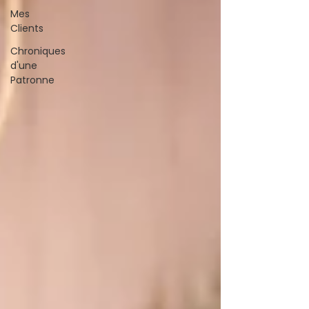
Mes
Clients
Chroniques
d'une
Patronne