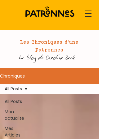
Les Chroniques d'une
Patronnes
Le blog de Caroline Beck
Chroniques
All Posts
All Posts
Mon
actualité
Mes
Articles