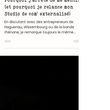
Mon actualité
Pourquoi j'arrête de me mentir
(et pourquoi je relance mon
Studio de com' externalisé)
En discutant avec des entrepreneurs de
Haguenau, Wissembourg ou de la bande
rhénane, je remarque toujours le même
scénario à l'approche de la rentrée : Vous
voulez une communication impactante pour
signer de nouveaux clients. Mais vos équipes
n'ont pas le temps de rédiger de bons
contenus. Elles n'ont pas les compétences
techniques pointues pour le web ou le
graphisme. Et vous n'avez clairement pas le
budget pour recruter un Directeur de la com'
senior à plein temps.