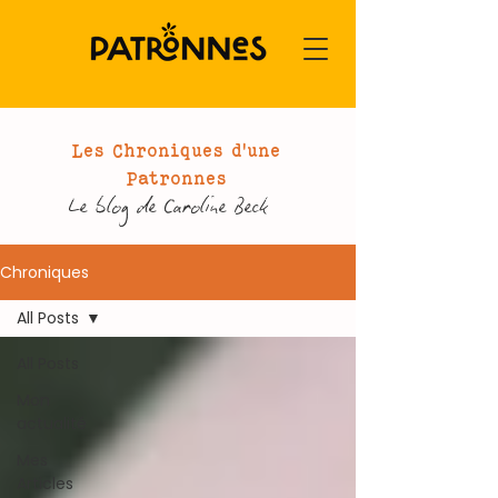
Les Chroniques d'une
Patronnes
Le blog de Caroline Beck
Chroniques
All Posts
All Posts
Mon
actualité
Mes
Articles