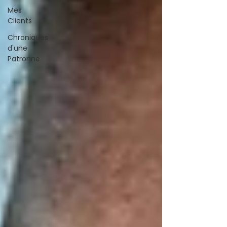
Mes
Clients
Chroniques
d'une
Patronne