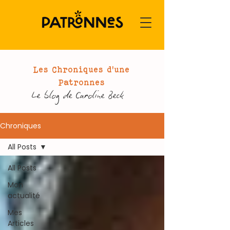
Les Chroniques d'une
Patronnes
Le blog de Caroline Beck
Chroniques
All Posts
All Posts
Mon
actualité
Mes
Articles