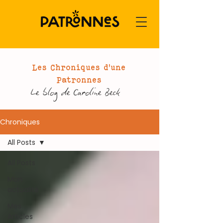
Les Chroniques d'une
Patronnes
Le blog de Caroline Beck
Chroniques
All Posts
All Posts
Mon
actualité
Mes
Articles