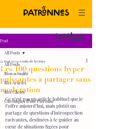
back to blog posts
Post
All Posts
22 mai 2024
9 min de lecture
All Posts
Les 100 questions hyper
Mon actualité
puissantes à partager sans
Mes Articles
modération
Mes Clients
Ce n'est pas un article habituel que je 
Chroniques d'une Patronne
t'offre aujourd'hui, mais plutôt un 
partage de questions d'introspection 
ravivantes, destinées à te guider au 
cœur de situations figées pour 