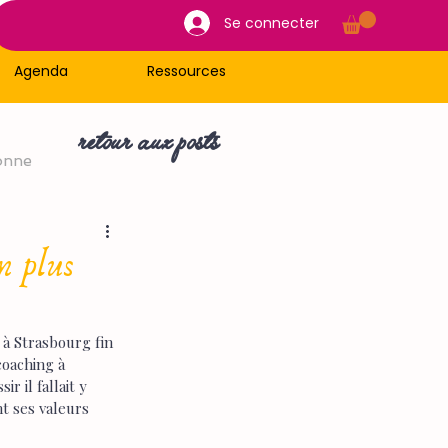
Se connecter
Agenda
Ressources
retour aux posts
onne
n plus
 à Strasbourg fin 
coaching à 
 il fallait y 
t ses valeurs 