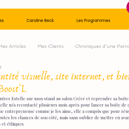
es
Caroline Beck
Les Programmes
Mes Articles
Mes Clients
Chroniques d'une Patr
e
tité visuelle, site internet, et bie
Boost'L
ncontrer Estelle sur mon stand au salon Créer et reprendre sa boîte
qu'elle m'a recontacté plusieurs mois après pour lancer sa boîte de 
e entrepreneuse comme je les aime, elle a compris que pour réussir
outes les chances de son côté, mais sans oublier de mettre en avan
et éthiques.