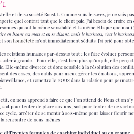
t'L
telle et de sa société Boost'L. Comme vous le savez, je ne suis pas
orte quel contrat tant que le client paie. J'ai besoin de croire en 
ersonnes qui ont la même sensibilité et la même éthique que moi. (
ire en lisant ces mots et en se disant, mais le business, c'est le busines
et son 
honnêteté
 m'ont immédiatement séduits. J'ai prié pour obten
 les relations humaines par-dessus tout ; les faire évoluer perso
aider à grandir… Pour elle, c'est bien plus qu'un job, elle perçoit 
. Elle-même divorcée et donc sensible à la résolution des conflit
ent des crises, des outils pour mieux gérer les émotions, appren
enveillance, et remettre le NOUS dans la relation pour permettr
.
petit, on nous apprend à faire ce que l’on attend de Nous et on s’y
soit pour tenter de plaire aux uns, soit pour tenter de ne surtout
 ce cycle, arrêter de se mentir à sois-même pour laisser fleurir no
 à la rencontre de nous-mêmes
se différentes formules de coaching individuel ou en groupe