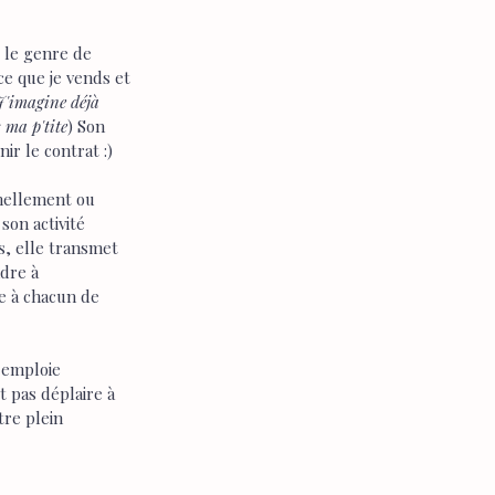
 le genre de 
ce que je vends et 
J'imagine déjà 
s ma p'tite
) Son 
ir le contrat :)
nnellement ou 
son activité 
s, elle transmet 
dre à 
e à chacun de 
 emploie 
 pas déplaire à 
tre plein 