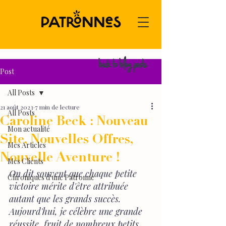
back to blog posts
Post
All Posts
21 août 2023
7 min de lecture
All Posts
Caroline Beck : Nouveau
Mon actualité
Site, Nouvelles Offres,
Mes Articles
Nouvelle Aventure !
Mes Clients
On dit souvent que chaque petite 
Chroniques d'une Patronne
victoire mérite d'être attribuée 
autant que les grands succès. 
Aujourd'hui, je célèbre une grande 
réussite, fruit de nombreux petits 