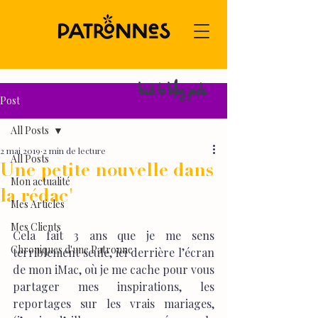
back to blog posts
Post
All Posts
2 mai 2019
2 min de lecture
All Posts
Une petite nouvelle dans
Mon actualité
la rédac'
Mes Articles
Mes Clients
Cela fait 3 ans que je me sens 
Chroniques d'une Patronne
terriblement seule, ici derrière l’écran 
de mon iMac, où je me cache pour vous 
partager mes inspirations, les 
reportages sur les vrais mariages, 