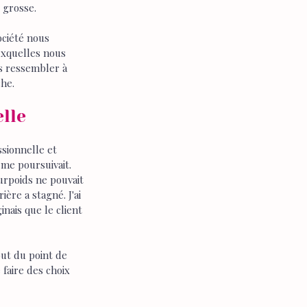
 grosse.
ociété nous 
uxquelles nous 
s ressembler à 
che.
lle
sionnelle et 
e poursuivait. 
urpoids ne pouvait 
ère a stagné. J'ai 
nais que le client 
out du point de 
faire des choix 