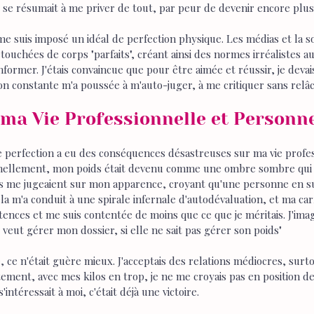
 se résumait à me priver de tout, par peur de devenir encore plus
e suis imposé un idéal de perfection physique. Les médias et la s
uchées de corps "parfaits", créant ainsi des normes irréalistes a
rmer. J'étais convaincue que pour être aimée et réussir, je devai
on constante m'a poussée à m'auto-juger, à me critiquer sans relâ
 ma Vie Professionnelle et Personne
e perfection a eu des conséquences désastreuses sur ma vie profes
nnellement, mon poids était devenu comme une ombre sombre qui m
nts me jugeaient sur mon apparence, croyant qu'une personne en s
 m'a conduit à une spirale infernale d'autodévaluation, et ma carri
ces et me suis contentée de moins que ce que je méritais. J'imagi
 veut gérer mon dossier, si elle ne sait pas gérer son poids"
 ce n'était guère mieux. J'acceptais des relations médiocres, surt
ment, avec mes kilos en trop, je ne me croyais pas en position de 
intéressait à moi, c'était déjà une victoire.