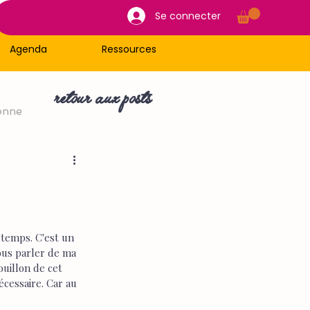
Se connecter
Agenda
Ressources
retour aux posts
onne
gtemps. C'est un 
vous parler de ma 
uillon de cet 
nécessaire. Car au 