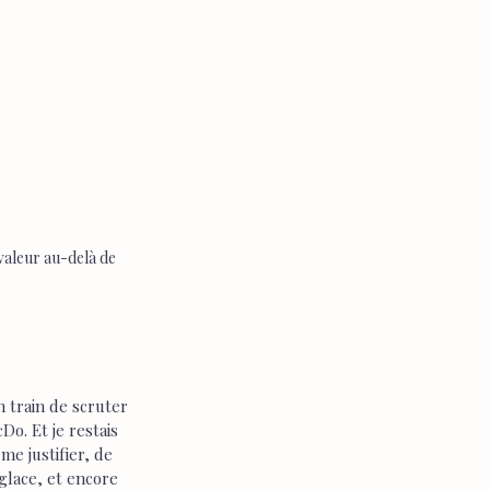
aleur au-delà de 
n train de scruter 
o. Et je restais 
 me justifier, de 
glace, et encore 