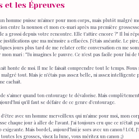
 et les Épreuves 
qu'un homme puisse m'aimer pour mon corps, mais plutôt malgré mo
ation entre la nounou et mon ex-mari après ma première grossesse 
le a grossi depuis votre rencontre. Elle t'attire encore ?" Il lui ré
e justifications que ma mémoire a effacées. J'étais anéantie. Le pire,
lques jours plus tard de me relater cette conversation en me som
r mon mari : "Tu imagines le pauvre. Ce n'est pas facile pour lui de te
ait honte de moi. Il me le faisait comprendre tout le temps. Nou
algré tout. Mais je n'étais pas assez belle, ni assez intelligente
me cachait.
et de s'aimer quand ton entourage te dévalorise. Mais complètement 
ujourd'hui qu'il faut se défaire de ce genre d'entourage.
nce d'être avec un homme merveilleux qui m'aime pour moi, mon cor
e chaque jour à aller de l'avant. J'ai toujours cru que ce n'était p
p exigeante. Mais bordel, aujourd'hui je sors avec un canon ! LOL J'a
 À toutes les grosses, visez la lune, vous méritez un canon ;)