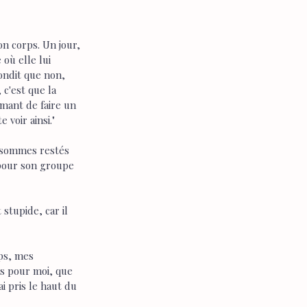
n corps. Un jour, 
où elle lui 
pondit que non, 
 c'est que la 
mant de faire un 
 voir ainsi."
s sommes restés 
 pour son groupe 
stupide, car il 
ps, mes 
as pour moi, que  
i pris le haut du 