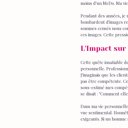
moins d'un McDo. Ma vie
Pendant des années, je m
bombardent d'images reto
sommes censés nous confo
ces images. Cette pressi
L'Impact sur
Cette quête insatiable d
personnelle. Professio
J'imaginais que les clie
pas être compétente. Cela
sous-estimé mes compéten
se disait : "Comment elle
Dans ma vie personnelle,
vue sentimental. Honnête
exigeants. Si un homme s'