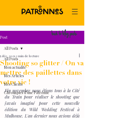
back to blog posts
Post
All Posts
5 déc. 2021
2 min de lecture
All Posts
Shooting so glitter / On va
Mon actualité
mettre des paillettes dans
Mes Articles
votre vie !
Mes Clients
Fin novembre nous étions tous à la Cité 
Chroniques d'une Patronne
du Train pour réaliser le shooting que 
j'avais imaginé pour cette nouvelle 
édition du Wild Wedding Festival à 
Mulhouse. L'an dernier nous avions déjà 