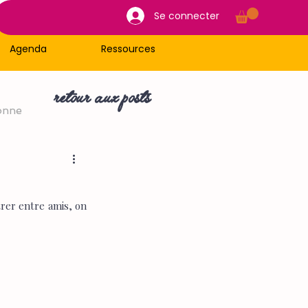
Se connecter
Agenda
Ressources
retour aux posts
onne
rer entre amis, on 