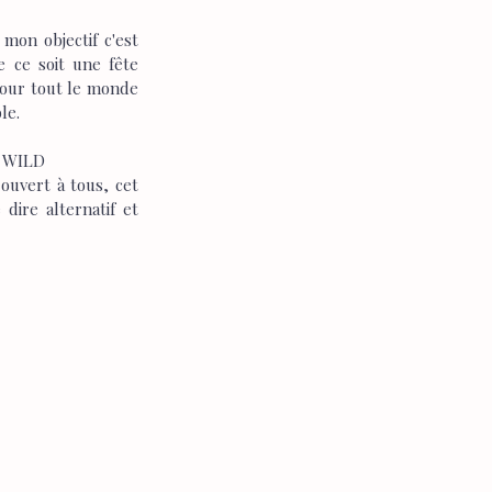
mon objectif c'est 
 ce soit une fête 
pour tout le monde 
le.
e WILD
uvert à tous, cet 
ire alternatif et 