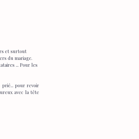
s et surtout 
ers du mariage. 
aires ... Pour les 
 prié... pour revoir 
ureux avec la tête 