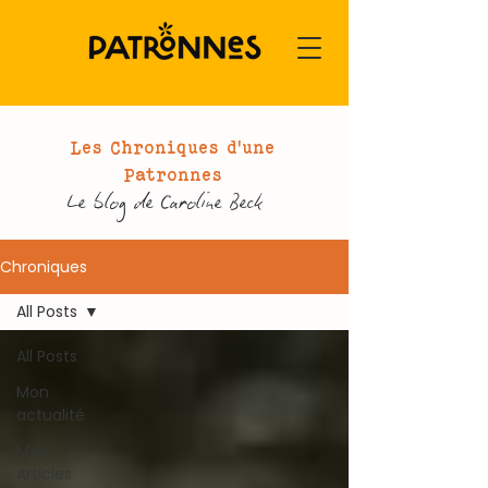
Les Chroniques d'une
Patronnes
Le blog de Caroline Beck
Chroniques
All Posts
All Posts
Mon
actualité
Mes
Articles