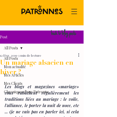
back to blog posts
Post
All Posts
12 févr. 2019
3 min de lecture
All Posts
Un mariage alsacien en
Mon actualité
hiver ?
Mes Articles
Mes Clients
Les blogs et magazines «mariage» 
Chroniques d'une Patronne
vous rabâchent régulièrement les 
traditions liées au mariage : le voile, 
l’alliance, le porter la nuit de noce, etc 
... (je ne vais pas en parler ici, si cela 