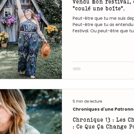
vendu mon festival, 
"coulé une boîte".
Peut-être que tu me suis de
Peut-être que tu as entendu 
Festival. Ou peut-être que t
Beck-Poulain, ou Beck-Wild. Et
court. Ça fait beaucoup, je sai
la confusion. Et si je te disais
disais que chaque pivot, ch
apparente é
5 min de lecture
Chroniques d'une Patronn
Chronique 13 : Les 
: Ce Que Ça Change P