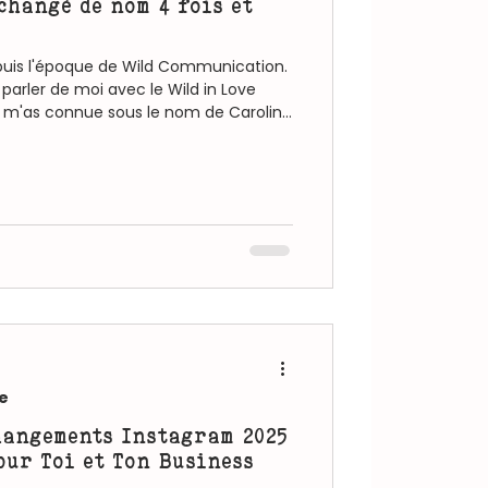
changé de nom 4 fois et
puis l'époque de Wild Communication.
parler de moi avec le Wild in Love
u m'as connue sous le nom de Caroline
 aujourd'hui, c'est Caroline Beck, tout
s. On pourrait y voir de l'instabilité. De
 que c'est tout le contraire ? Et si je te
aque changement, chaque "fin"
e
Changements Instagram 2025
our Toi et Ton Business