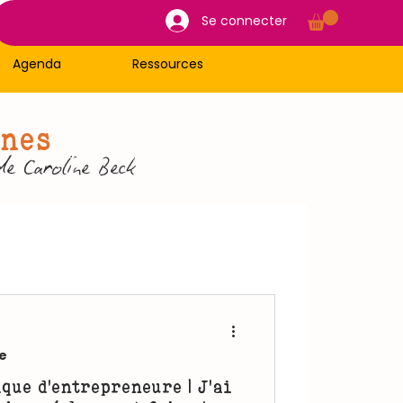
Se connecter
Agenda
Ressources
nnes
de Caroline Beck
e
que d'entrepreneure | J'ai