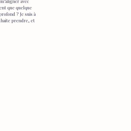
 m’aligner avec 
ment que quelque 
rofond ? Je suis à 
uhaite prendre, et 