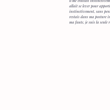
il me traitait instinctive
allait se lever pour appor
instinctivement, sans pens
restais dans ma posture in
ma faute, je suis la seule 