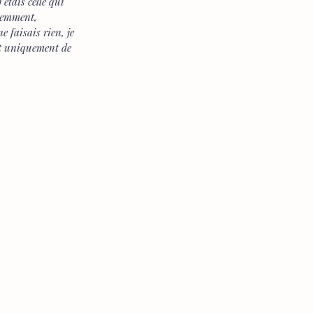
étais celle qui 
ciemment, 
 faisais rien, je 
st uniquement de 