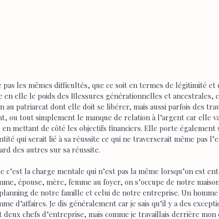
as les mêmes difficultés, que ce soit en termes de légitimité et 
 en elle le poids des Blessures générationnelles et ancestrales, 
 au patriarcat dont elle doit se libérer, mais aussi parfois des tra
 ou tout simplement le manque de relation à l’argent car elle va 
r en mettant de côté les objectifs financiers. Elle porte également
ité qui serait lié à sa réussite ce qui ne traverserait même pas l’e
rd des autres sur sa réussite. 
ce c’est la charge mentale qui n’est pas la même lorsqu’on est en
emme, épouse, mère, femme au foyer, on s’occupe de notre maison
planning de notre famille et celui de notre entreprise. Un homme 
e d’affaires. Je dis généralement car je sais qu’il y a des excepti
 deux chefs d’entreprise, mais comme je travaillais derrière mon 