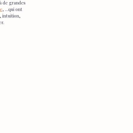
 à de grandes 
ge
, …qui ont 
intuition, 
r. 