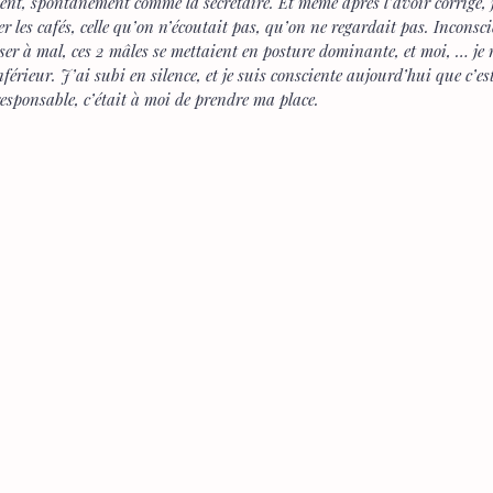
ment, spontanément comme la secrétaire. Et même après l’avoir corrigé, j’
ter les cafés, celle qu’on n’écoutait pas, qu’on ne regardait pas. Incons
er à mal, ces 2 mâles se mettaient en posture dominante, et moi, … je ne
férieur. J’ai subi en silence, et je suis consciente aujourd’hui que c’e
responsable, c’était à moi de prendre ma place. 