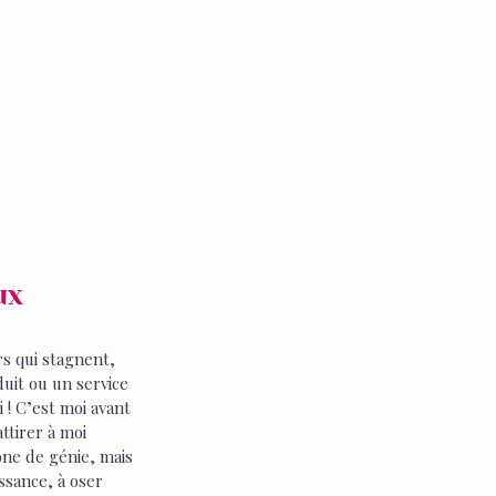
ux 
s qui stagnent, 
uit ou un service 
 ! C’est moi avant 
ttirer à moi 
one de génie, mais 
ssance, à oser 