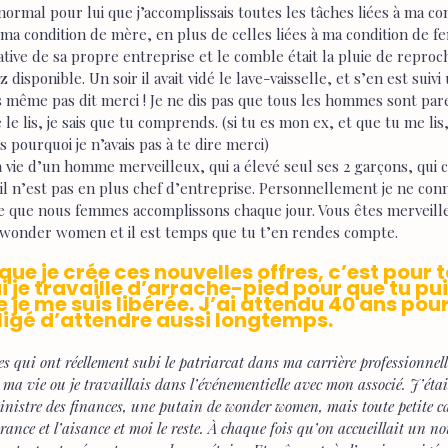
 normal pour lui que j’accomplissais toutes les tâches liées à ma c
à ma condition de mère, en plus de celles liées à ma condition de f
ative de sa propre entreprise et le comble était la pluie de reproc
 disponible. Un soir il avait vidé le lave-vaisselle, et s’en est suivi
is même pas dit merci ! Je ne dis pas que tous les hommes sont parei
 lis, je sais que tu comprends. (si tu es mon ex, et que tu me lis, 
 pourquoi je n’avais pas à te dire merci) 
a vie d’un homme merveilleux, qui a élevé seul ses 2 garçons, qui c
 il n’est pas en plus chef d’entreprise. Personnellement je ne co
 ce que nous femmes accomplissons chaque jour. Vous êtes merveille
 wonder women et il est temps que tu t’en rendes compte. 
que je crée ces nouvelles offres, c’est pour t
 je travaille d’arrache-pied pour que tu pui
je me suis libérée. J’ai attendu 40 ans pour l
bligé d’attendre aussi longtemps.
es qui ont réellement subi le patriarcat dans ma carrière professionnelle
 ma vie ou je travaillais dans l’événementielle avec mon associé. J’étai
ministre des finances, une putain de wonder women, mais toute petite cac
urance et l’aisance et moi le reste. À chaque fois qu’on accueillait un no