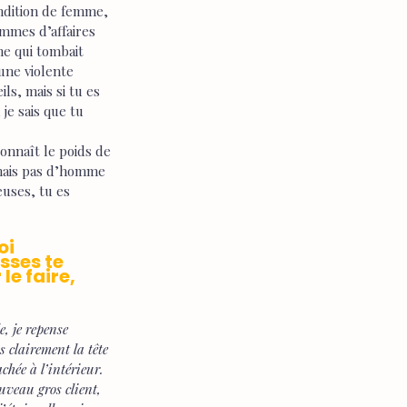
ondition de femme, 
emmes d’affaires 
he qui tombait 
 une violente 
ls, mais si tu es 
je sais que tu 
onnaît le poids de 
nnais pas d’homme 
uses, tu es 
oi 
sses te 
e faire, 
, je repense 
s clairement la tête 
hée à l’intérieur. 
uveau gros client, 