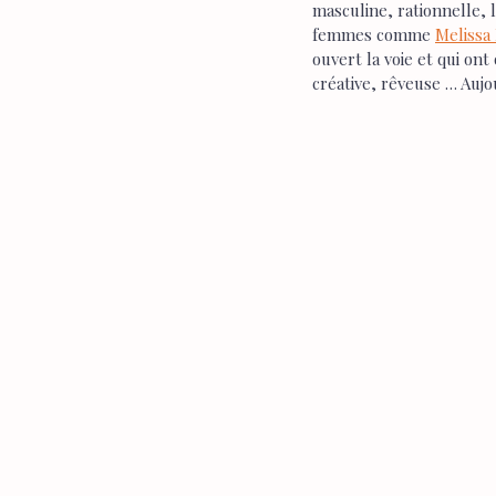
masculine, rationnelle, 
femmes comme 
Melissa
ouvert la voie et qui on
créative, rêveuse … Auj