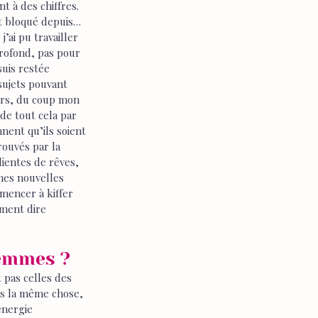
t à des chiffres. 
it bloqué depuis… 
’ai pu travailler 
rofond, pas pour 
uis restée 
sujets pouvant 
vers, du coup mon 
 de tout cela par 
nent qu’ils soient 
rouvés par la 
lientes de rêves, 
 mes nouvelles 
mmencer à kiffer 
ément dire 
emmes ? 
pas celles des 
s la même chose, 
énergie 