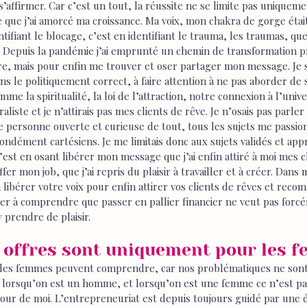
 s’affirmer. Car c’est un tout, la réussite ne se limite pas uniquemen
e que j’ai amorcé ma croissance. Ma voix, mon chakra de gorge éta
ntifiant le blocage, c’est en identifiant le trauma, les traumas, que j
. Depuis la pandémie j’ai emprunté un chemin de transformation p
re, mais pour enfin me trouver et oser partager mon message. Je s
 le politiquement correct, à faire attention à ne pas aborder de 
me la spiritualité, la loi de l’attraction, notre connexion à l’uni
liste et je n’attirais pas mes clients de rêve. Je n’osais pas parler
ne personne ouverte et curieuse de tout, tous les sujets me passion
ndément cartésiens. Je me limitais donc aux sujets validés et app
’est en osant libérer mon message que j’ai enfin attiré à moi mes c
fer mon job, que j’ai repris du plaisir à travailler et à créer. Dans
 à libérer votre voix pour enfin attirer vos clients de rêves et reco
aider à comprendre que passer en pallier financier ne veut pas forc
y prendre de plaisir. 
 offres sont uniquement pour les f
 les femmes peuvent comprendre, car nos problématiques ne sont 
lorsqu’on est un homme, et lorsqu’on est une femme ce n’est pa
utour de moi. L’entrepreneuriat est depuis toujours guidé par une 