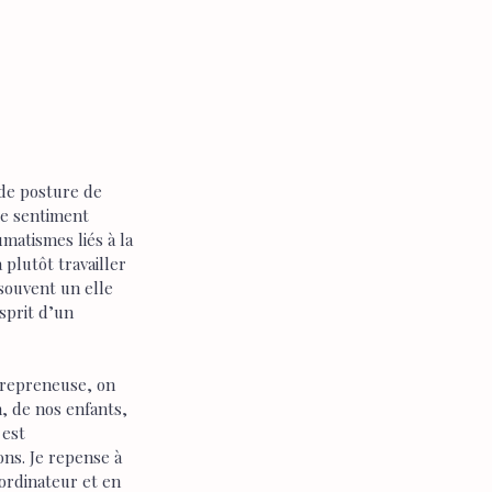
de posture de 
ce sentiment 
umatismes liés à la 
plutôt travailler 
 souvent un elle 
sprit d’un 
trepreneuse, on 
, de nos enfants, 
est 
ons. Je repense à 
ordinateur et en 