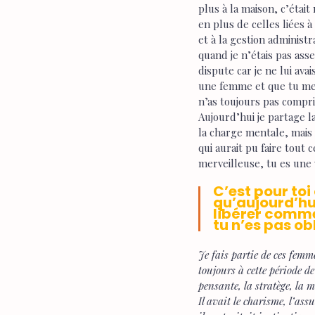
plus à la maison, c’était
en plus de celles liées 
et à la gestion administr
quand je n’étais pas assez
dispute car je ne lui ava
une femme et que tu me le
n’as toujours pas compris
Aujourd’hui je partage l
la charge mentale, mais
qui aurait pu faire tout
merveilleuse, tu es une
C’est pour toi 
qu’aujourd’hui
libérer comme 
tu n’es pas o
Je fais partie de ces femm
toujours à cette période de
pensante, la stratège, la 
Il avait le charisme, l’ass