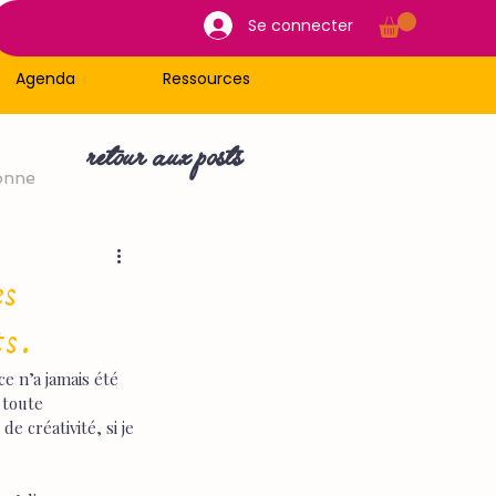
Se connecter
Agenda
Ressources
retour aux posts
onne
es
s.
e n’a jamais été 
 toute 
e créativité, si je 