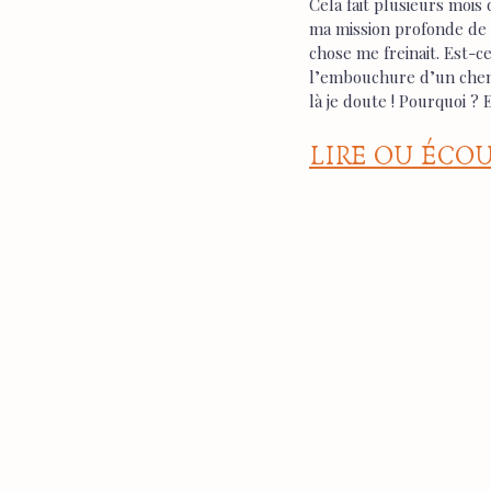
Cela fait plusieurs mois 
ma mission profonde de g
chose me freinait. Est-c
l’embouchure d’un chemin
là je doute ! Pourquoi ? 
LIRE OU ÉCO