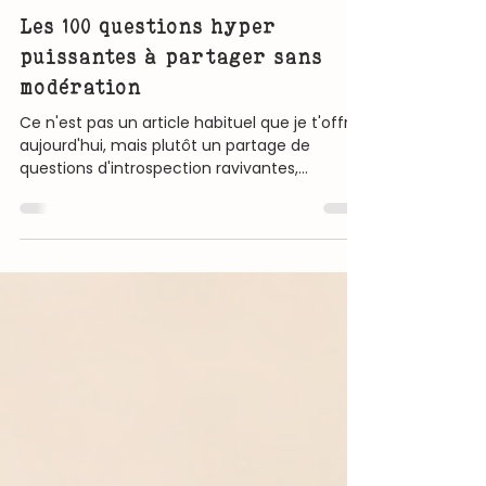
9 min de lecture
Mes Articles
Les 100 questions hyper
puissantes à partager sans
modération
Ce n'est pas un article habituel que je t'offre
aujourd'hui, mais plutôt un partage de
questions d'introspection ravivantes,
destinées à te guider au cœur de situations
figées pour t'ouvrir la voie vers le succès.
Demander, ce n'est pas juste parler. C'est
offrir l'opportunité d'un dialogue
transformateur, de nouvelles avenues pour
celle qui se penche sur les réponses. C'est
aussi, et surtout, une démarche d'écoute
attentive pour saisir pleinement l'autre. Juste
en dessous, t