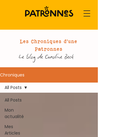
Les Chroniques d'une
Patronnes
Le blog de Caroline Beck
Chroniques
All Posts
All Posts
Mon
actualité
Mes
Articles